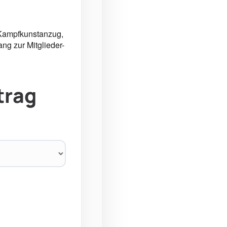
: Kampfkunstanzug,
ng zur Mitglieder-
trag