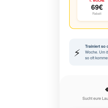
1. WOCHE
69€
Rabatt
Trainiert so 
⚡
Woche. Um öf
so oft kommen

Sucht eure Lauf