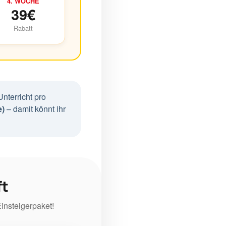
4. WOCHE
39€
Rabatt
nterricht pro
e)
– damit könnt ihr
ft
Einsteigerpaket!