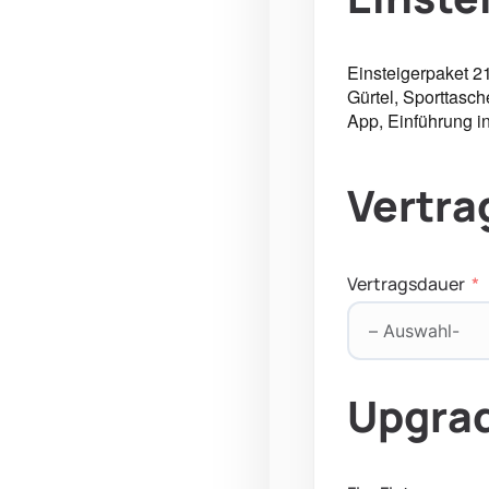
Einsteigerpaket 2
Gürtel, Sporttasc
App, Einführung i
Vertra
Vertragsdauer
Upgrad