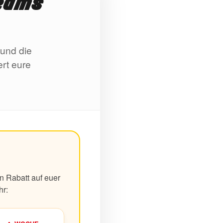
Teams
 und die
ert eure
n Rabatt auf euer
hr: